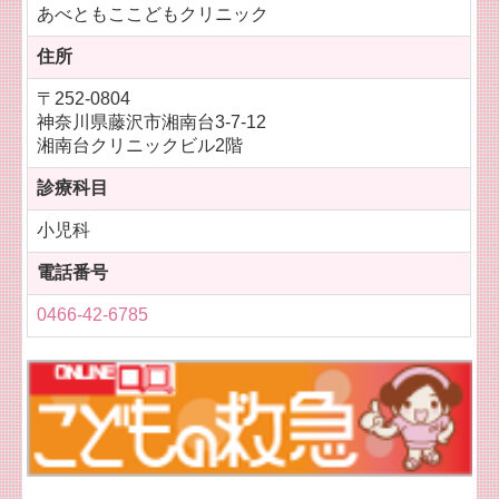
あべともここどもクリニック
住所
〒252-0804
神奈川県藤沢市湘南台3-7-12
湘南台クリニックビル2階
診療科目
小児科
電話番号
0466-42-6785