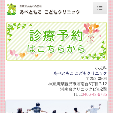
ホーム
診療予定表
医師の紹介
カウンセラーの紹介
予防接種
小児科
乳幼児健診
あべともこ こどもクリニック
〒252-0804
思春期外来
神奈川県藤沢市湘南台3丁目7-12
湘南台クリニックビル2階
子育て成長発達相談
TEL:
0466-42-6785
料金表
診療予約について