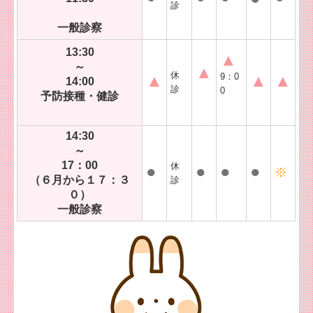
診
一般診察
13:30
▲
～
▲
休
▲
9：0
▲
▲
14:00
診
0
予防接種・健診
14:30
～
17：00
休
●
●
●
●
※
（６月から１７：３
診
０）
一般診察