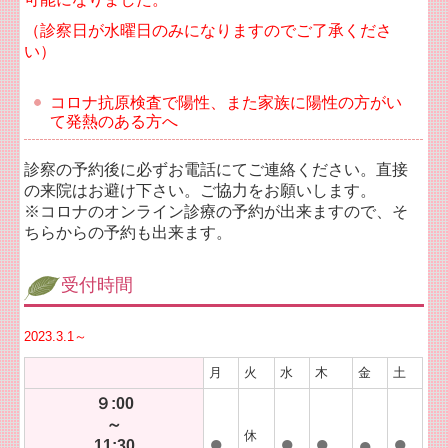
（診察日が水曜日のみになりますのでご了承くださ
い）
コロナ抗原検査で陽性、また家族に陽性の方がい
て発熱のある方へ
診察の予約後に必ずお電話にてご連絡ください。直接
の来院はお避け下さい。ご協力をお願いします。
※コロナのオンライン診療の予約が出来ますので、そ
ちらからの予約も出来ます。
受付時間
2023.3.1～
月
火
水
木
金
土
９:00
～
休
●
●
●
●
●
11:30